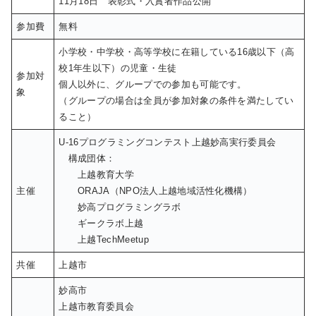
11月18日 表彰式・入賞者作品公開
参加費
無料
小学校・中学校・高等学校に在籍している16歳以下（高
校1年生以下）の児童・生徒
参加対
個人以外に、グループでの参加も可能です。
象
（グループの場合は全員が参加対象の条件を満たしてい
ること）
U-16プログラミングコンテスト上越妙高実行委員会
構成団体：
上越教育大学
主催
ORAJA（NPO法人上越地域活性化機構）
妙高プログラミングラボ
ギークラボ上越
上越TechMeetup
共催
上越市
妙高市
上越市教育委員会