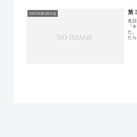
第
2021年第1回大会
先日
「キ
た。
たら